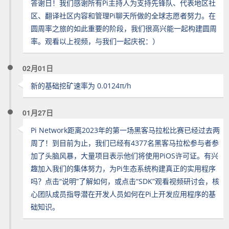
答谢日！我们感谢所有Pi主持人为支持先锋队、代表地区社
区、翻译社区内容和管理Pi聊天所做的全球志愿者努力。在
圆周率之旅的如此重要的阶段，我们很高兴能一起构建圆周
率。观看以上视频，与我们一起庆祝：）
02月01日
新的基础挖矿速率为 0.0124π/h
01月27日
Pi Network距离2023年的第一场黑客马拉松比赛已经过去两
周了！到目前为止，我们已经有4377名黑客马拉松参与者参
加了头脑风暴，大量项目表示他们将使用PiOS许可证。有兴
趣加入我们的集体努力，为Pi生态系统构建真正的实用程序
吗？点击“说明”了解如何，或点击“SDK”观看视频研讨会，核
心团队成员指导潜在开发人员如何在Pi上开发应用程序的基
础知识。